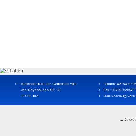
Verbundschule der Gemeinde Hille
Telefon: 05703-920
Von-Oeynhausen-Str. 30
Fax: 05703-920577
32479 Hille
Mail:
kontakt@verbu
→ Cookie