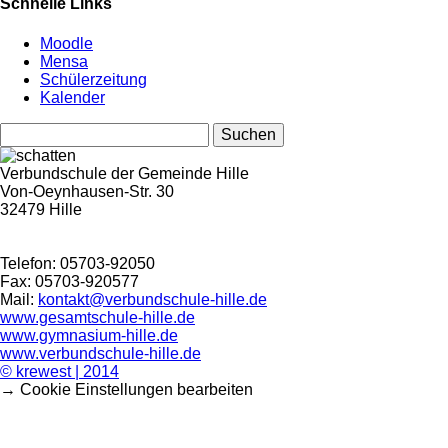
Schnelle Links
Moodle
Mensa
Schülerzeitung
Kalender
Suchen
nach:
Verbundschule der Gemeinde Hille
Von-Oeynhausen-Str. 30
32479 Hille
Telefon: 05703-92050
Fax: 05703-920577
Mail:
kontakt@verbundschule-hille.de
www.gesamtschule-hille.de
www.gymnasium-hille.de
www.verbundschule-hille.de
© krewest | 2014
→ Cookie Einstellungen bearbeiten