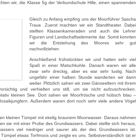
ten wir, die Klasse 5g der Verbundschule Hille, einen spannenden
Gleich zu Anfang empfing uns der Moorführer Sascha
Traue. Zuerst machten wir ein Standtheater. Dabei
stellten Klassenkameraden und auch die Lehrer
Figuren und Landschaftselemente dar. Somit konnten
wir die Entstehung des Moores sehr gut
nachvollziehen.
Anschließend frühstückten wir und hatten sehr viel
Spaß in einer Matschkuhle. Danach waren wir alle
zwar sehr dreckig, aber es war sehr lustig. Nach
ungefähr einer halben Stunde wanderten wir dann
weiter. Plötzlich sahen wir zwei Gänseeltern mit ihrem
sichtig und verhielten uns still, um sie nicht aufzuschrecken.
elativ kleinen See. Dort sahen wir Moorfrösche und hübsch blau –
 Mosaikjungfern. Außerdem waren dort noch sehr viele andere Vögel
nen kleinen Tümpel mit ekelig braunem Moorwasser. Daraus nahmen
en sie mit einer Probe des Grundwassers. Dabei stellte sich heraus,
sers viel niedriger und saurer als der des Grundwassers ist.
pel etwas Torfmoos und zeigte es uns. Selbstverständlich tat er