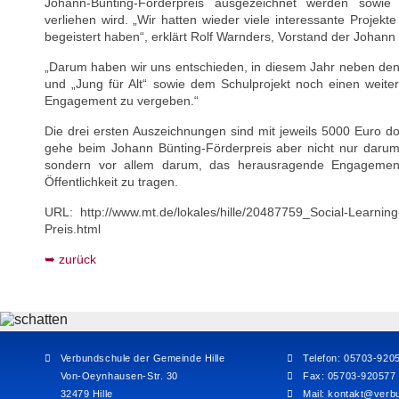
Johann-Bünting-Förderpreis ausgezeichnet werden sowie 
verliehen wird. „Wir hatten wieder viele interessante Projekt
begeistert haben“, erklärt Rolf Warnders, Vorstand der Johann 
„Darum haben wir uns entschieden, in diesem Jahr neben den P
und „Jung für Alt“ sowie dem Schulprojekt noch einen weite
Engagement zu vergeben.“
Die drei ersten Auszeichnungen sind mit jeweils 5000 Euro do
gehe beim Johann Bünting-Förderpreis aber nicht nur darum, d
sondern vor allem darum, das herausragende Engagement d
Öffentlichkeit zu tragen.
URL: http://www.mt.de/lokales/hille/20487759_Social-Learni
Preis.html
zurück
Verbundschule der Gemeinde Hille
Telefon: 05703-920
Von-Oeynhausen-Str. 30
Fax: 05703-920577
32479 Hille
Mail:
kontakt@verbu