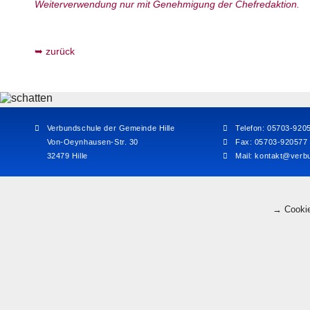
Weiterverwendung nur mit Genehmigung der Chefredaktion.
zurück
Verbundschule der Gemeinde Hille
Telefon: 05703-920
Von-Oeynhausen-Str. 30
Fax: 05703-920577
32479 Hille
Mail:
kontakt@verbu
→ Cookie