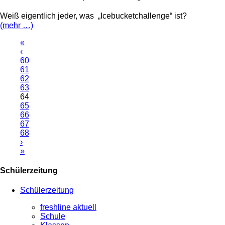
Weiß eigentlich jeder, was „Icebucketchallenge“ ist?
(mehr …)
«
‹
60
61
62
63
64
65
66
67
68
›
»
Schülerzeitung
Schülerzeitung
freshline aktuell
Schule