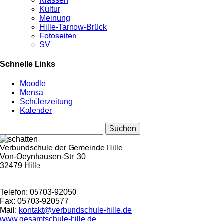
Klassen
Kultur
Meinung
Hille-Tarnow-Brück
Fotoseiten
SV
Schnelle Links
Moodle
Mensa
Schülerzeitung
Kalender
Suchen
nach:
Verbundschule der Gemeinde Hille
Von-Oeynhausen-Str. 30
32479 Hille
Telefon: 05703-92050
Fax: 05703-920577
Mail:
kontakt@verbundschule-hille.de
www.gesamtschule-hille.de