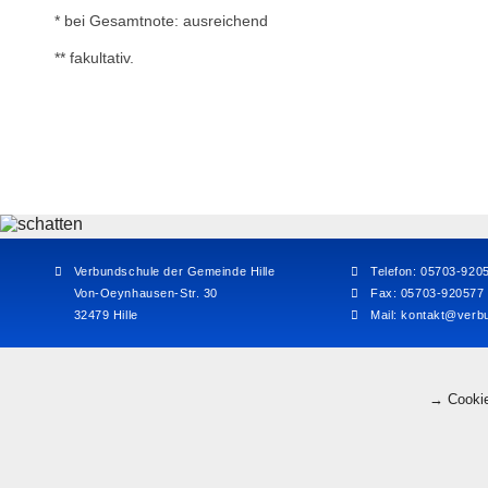
* bei Gesamtnote: ausreichend
** fakultativ.
Verbundschule der Gemeinde Hille
Telefon: 05703-920
Von-Oeynhausen-Str. 30
Fax: 05703-920577
32479 Hille
Mail:
kontakt@verbu
→ Cookie