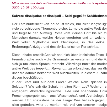
https://www.swr.de/swr2/wissen/latein-als-schulfach-das-poten
2022-12-03-100.html
Salvete discipulae et discipuli – Seid gegrüßt Schülerinn
Der Lateinunterricht von heute ist vieles, nur nicht langweilig
viele verschiedene Themenbereiche. Lerne die antike Welt d
und begleite den Aufstieg Roms vom kleinen Dorf bis hin 
Menschen damals, welche Helden verehrten und an welche Gö
Welt voller Mythologie und Philosophie, in das
dolce
Eroberungsfeldzüge und des zivilisatorischen Fortschritts.
Diese Inhalte erschließen wir natürlich über lateinische Texte. 
Fremdsprache auch – die Grammatik zu verstehen und die Vok
sich ja um einen Sprachunterricht. Allerdings nutzt der mode
antike Welt des
Imperium Romanum
zu erforschen, das vor ü
über die damals bekannte Welt auszuweiten. In diesem Zusa
diesen beschäftigen: Wie gestaltete
in der Stadt und auf dem Land? Welche Rolle spielten in
Soldaten? Wie sah die Schule im alten Rom aus? Welchen sp
entgegen? Abwechslungsreiche Texte und spannende Dokum
Forschungsergebnissen aus Wissenschaft und Archäologie la
werden. Und spätestens bei der Frage: Was hat sich gegenü
alles geändert, wirst du merken, wie viel von unserer heutig