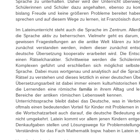
Sprache zu unterhalten. Daher wird der Unterricht überwie
Schülerinnen und Schüler dazu angehalten, ebenso zu kom
bislang Freude und keine größeren Probleme bereitet haben,
sprechen und auf diesem Wege zu lernen, ist Französisch dur
Im Lateinunterricht steht auch die Sprache im Zentrum. Allerdi
die Sprache aktiv zu beherrschen. Vielmehr geht es darum,
gewissen Fragestellungen an die antike Welt klären zu kön
zunächst verstanden werden, indem dieser zunächst ent
deutsche Übersetzung kooperativ erarbeitet wird. Die Entsc
einen Rätselcharakter. Schrittweise werden die Schüle
Komplexen geführt und erschließen sich möglichst selbste
Sprache. Dabei muss wortgenau und analytisch auf die Sprac
Rätsel zu verstehen und dieses letztlich in einer d
Übersetzungsarbeit ist dabei immer einem kulturhistorischen 
die Lernenden eine römische
familia
in ihrem Alltag und le
Bereiche der antiken römischen L
Unterrichtssprache bleibt dabei das Deutsche, was in Verbi
oftmals einen bedeutenden Vorteil für Kinder mit Problemen in 
die Wortschatzarbeit auch darauf, die deutsche Bedeutung e
nicht umgekehrt. Latein kommt vor allem jenen Kindern entge
Denkaufgaben stellen und Lösungswege für Problemstellung
Verständnis für das Fach Mathematik bspw. haben in Latein in 