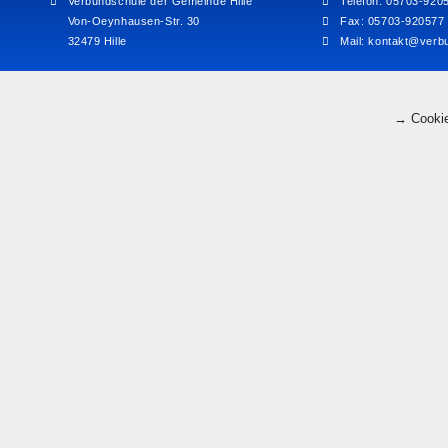
Verbundschule der Gemeinde Hille
Telefon: 05703-920
Von-Oeynhausen-Str. 30
Fax: 05703-920577
32479 Hille
Mail:
kontakt@verbu
→ Cookie