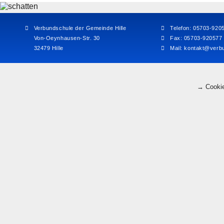
Verbundschule der Gemeinde Hille
Telefon: 05703-920
Von-Oeynhausen-Str. 30
Fax: 05703-920577
32479 Hille
Mail:
kontakt@verbu
→ Cookie