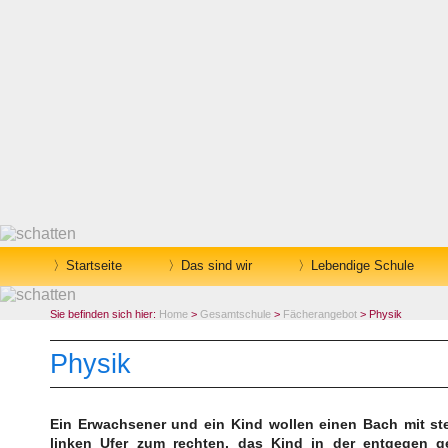
Startseite
Das sind wir
Lebendige Schule
Sie befinden sich hier:
Home
>
Gesamtschule
>
Fächerangebot
> Physik
Physik
Ein Erwachsener und ein Kind wollen einen Bach mit st
linken Ufer zum rechten, das Kind in der entgegen g