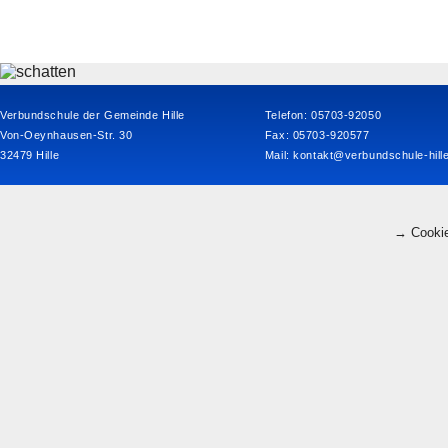
Verbundschule der Gemeinde Hille
Telefon: 05703-92050
Von-Oeynhausen-Str. 30
Fax: 05703-920577
32479 Hille
Mail:
kontakt@verbundschule-hill
→ Cookie