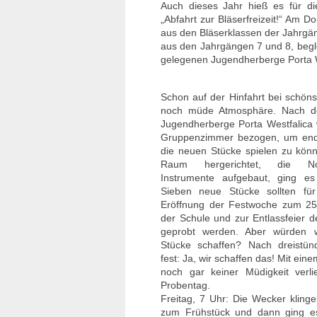
Auch dieses Jahr hieß es für di
„Abfahrt zur Bläserfreizeit!“ Am
aus den Bläserklassen der Jahrgän
aus den Jahrgängen 7 und 8, begle
gelegenen Jugendherberge Porta We
Schon auf der Hinfahrt bei schön
noch müde Atmosphäre. Nach de
Jugendherberge Porta Westfalica 
Gruppenzimmer bezogen, um endl
die neuen Stücke spielen zu kön
Raum hergerichtet, die No
Instrumente aufgebaut, ging e
Sieben neue Stücke sollten fü
Eröffnung der Festwoche zum 25-
der Schule und zur Entlassfeier d
geprobt werden. Aber würden w
Stücke schaffen? Nach dreistün
fest: Ja, wir schaffen das! Mit ei
noch gar keiner Müdigkeit ver
Probentag.
Freitag, 7 Uhr: Die Wecker klinge
zum Frühstück und dann ging e