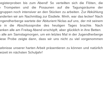
gisterproben bis zum Abend! So verteilten sich die Flöten, die
 die Trompeten und die Posaunen auf die Tagungsräume der
gruppen noch intensiver an den Stücken zu arbeiten. Zur Abkühlung
derten wir am Nachmittag zur Eisdiele. Mmh, war das lecker! Nach
gendherberge wartete der Abiturient Niclas auf uns, der mit seinem
e in die Abschlussprobe des heutigen Tages brachte. Nach
en alle am Freitag Abend erschöpft, aber glücklich in ihre Betten.
n alle am Samstagmorgen, um ein letztes Mal in der Jugendherberge
iese Probe zeigte dann, dass wir uns nicht zu viel vorgenommen
gebnisse unserer harten Arbeit präsentieren zu können und natürlich
eizeit im nächsten Schuljahr!