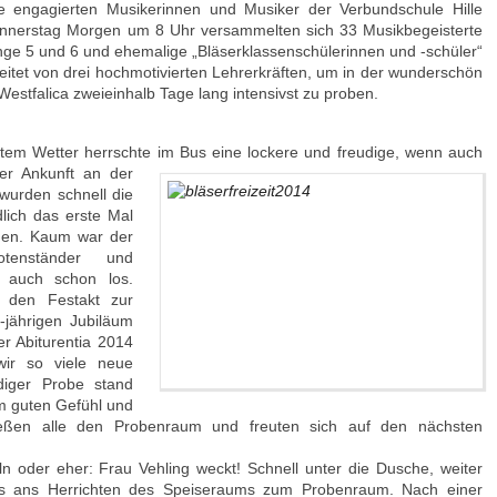
e engagierten Musikerinnen und Musiker der Verbundschule Hille
 Donnerstag Morgen um 8 Uhr versammelten sich 33 Musikbegeisterte
ge 5 und 6 und ehemalige „Bläserklassenschülerinnen und -schüler“
itet von drei hochmotivierten Lehrerkräften, um in der wunderschön
stfalica zweieinhalb Tage lang intensivst zu proben.
stem Wetter herrschte im Bus eine lockere und
freudige, wenn auch
r Ankunft an der
wurden schnell die
ich das erste Mal
nen. Kaum war der
tenständer und
s auch schon los.
r den Festakt zur
jährigen Jubiläum
er Abiturentia 2014
ir so viele neue
diger Probe stand
nem guten Gefühl und
ließen alle den Probenraum und freuten sich auf den nächsten
ln oder eher: Frau Vehling weckt! Schnell unter die Dusche, weiter
s ans Herrichten des Speiseraums zum Probenraum. Nach einer