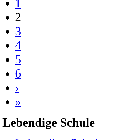
1
2
3
4
5
6
›
»
Lebendige Schule