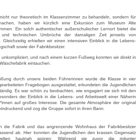
nicht nur theoretisch im Klassenzimmer zu behandeln, sondern für
 machen, haben wir kürzlich eine Exkursion zum Museum Alte
mmen. Ein solch authentischer außerschulischer Lernort bietet die
n und technischen Umbrüche der damaligen Zeit jenseits von
Gleichzeitig erhielten wir einen intensiven Einblick in die Lebens-
gschaft sowie der Fabrikbesitzer.
h unkompliziert, und nach einem kurzen Fußweg konnten wir direkt in
n Wäschefabrik eintauchen.
üßung durch unsere beiden Führerinnen wurde die Klasse in vier
gearbeiteten Fragebogen ausgestattet, erkundeten die Jugendlichen
ndig. Es war schön zu beobachten, wie engagiert sie sich mit den
sonders der Einblick in die Lebens- und Arbeitswelt einer Näherin
*innen auf großes Interesse. Die gesamte Atmosphäre der original
indruckend und zog die Gruppe sofort in ihren Bann.
h die Fabrik und das angrenzende Wohnhaus der Fabrikbesitzer
assend ab. Hier konnten die Jugendlichen den krassen Gegensatz
swelten hautnah spüren: Während sie zuvor die mitunter