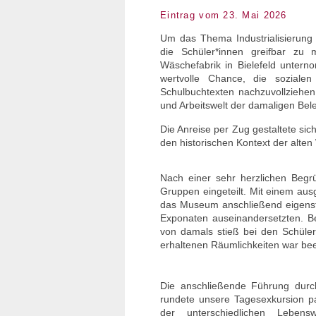
Eintrag vom 23. Mai 2026
Um das Thema Industrialisierung 
die Schüler*innen greifbar zu
Wäschefabrik in Bielefeld unterno
wertvolle Chance, die soziale
Schulbuchtexten nachzuvollziehen. 
und Arbeitswelt der damaligen Bele
Die Anreise per Zug gestaltete sic
den historischen Kontext der alte
Nach einer sehr herzlichen Begr
Gruppen eingeteilt. Mit einem aus
das Museum anschließend eigenstä
Exponaten auseinandersetzten. Be
von damals stieß bei den Schüler
erhaltenen Räumlichkeiten war bee
Die anschließende Führung durc
rundete unsere Tagesexkursion p
der unterschiedlichen Leben