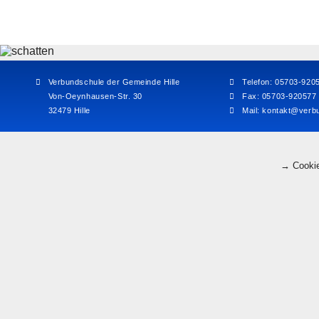
Verbundschule der Gemeinde Hille
Telefon: 05703-920
Von-Oeynhausen-Str. 30
Fax: 05703-920577
32479 Hille
Mail:
kontakt@verbu
→ Cookie