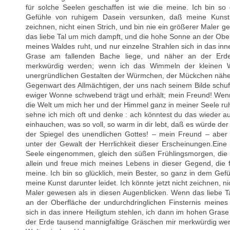
für solche Seelen geschaffen ist wie die meine. Ich bin so
Gefühle von ruhigem Dasein versunken, daß meine Kunst da
zeichnen, nicht einen Strich, und bin nie ein größerer Maler 
das liebe Tal um mich dampft, und die hohe Sonne an der Ober
meines Waldes ruht, und nur einzelne Strahlen sich in das inn
Grase am fallenden Bache liege, und näher an der Erde
merkwürdig werden; wenn ich das Wimmeln der kleinen W
unergründlichen Gestalten der Würmchen, der Mückchen näher
Gegenwart des Allmächtigen, der uns nach seinem Bilde schuf
ewiger Wonne schwebend trägt und erhält; mein Freund! We
die Welt um mich her und der Himmel ganz in meiner Seele ruh
sehne ich mich oft und denke : ach könntest du das wieder 
einhauchen, was so voll, so warm in dir lebt, daß es würde der 
der Spiegel des unendlichen Gottes! – mein Freund – aber 
unter der Gewalt der Herrlichkeit dieser Erscheinungen.Ein
Seele eingenommen, gleich den süßen Frühlingsmorgen, die 
allein und freue mich meines Lebens in dieser Gegend, die f
meine. Ich bin so glücklich, mein Bester, so ganz in dem Ge
meine Kunst darunter leidet. Ich könnte jetzt nicht zeichnen, ni
Maler gewesen als in diesen Augenblicken. Wenn das liebe 
an der Oberfläche der undurchdringlichen Finsternis meines
sich in das innere Heiligtum stehlen, ich dann im hohen Gras
der Erde tausend mannigfaltige Gräschen mir merkwürdig we