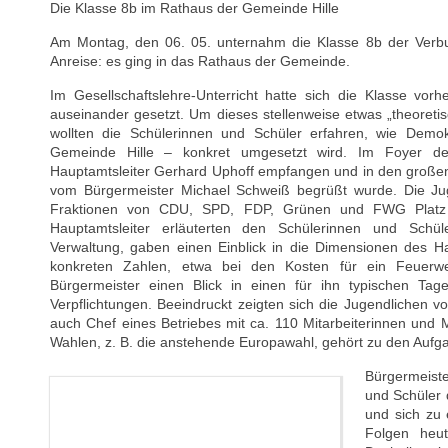
Die Klasse 8b im Rathaus der Gemeinde Hille
Am Montag, den 06. 05. unternahm die Klasse 8b der Verbun
Anreise: es ging in das Rathaus der Gemeinde.
Im Gesellschaftslehre-Unterricht hatte sich die Klasse vo
auseinander gesetzt. Um dieses stellenweise etwas „theoret
wollten die Schülerinnen und Schüler erfahren, wie Demok
Gemeinde Hille – konkret umgesetzt wird. Im Foyer 
Hauptamtsleiter Gerhard Uphoff empfangen und in den großen
vom Bürgermeister Michael Schweiß begrüßt wurde. Die Jug
Fraktionen von CDU, SPD, FDP, Grünen und FWG Platz
Hauptamtsleiter erläuterten den Schülerinnen und Schü
Verwaltung, gaben einen Einblick in die Dimensionen des Ha
konkreten Zahlen, etwa bei den Kosten für ein Feuerwe
Bürgermeister einen Blick in einen für ihn typischen Tag
Verpflichtungen. Beeindruckt zeigten sich die Jugendlichen v
auch Chef eines Betriebes mit ca. 110 Mitarbeiterinnen und M
Wahlen, z. B. die anstehende Europawahl, gehört zu den Auf
Bürgermeiste
und Schüler d
und sich zu 
Folgen heut