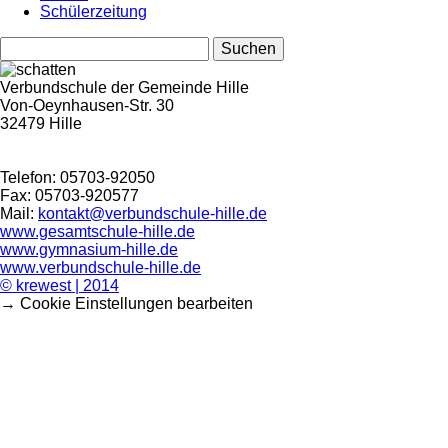
Schülerzeitung
Suchen
nach:
Verbundschule der Gemeinde Hille
Von-Oeynhausen-Str. 30
32479 Hille
Telefon: 05703-92050
Fax: 05703-920577
Mail:
kontakt@verbundschule-hille.de
www.gesamtschule-hille.de
www.gymnasium-hille.de
www.verbundschule-hille.de
© krewest | 2014
→ Cookie Einstellungen bearbeiten