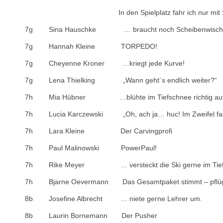
In den Spielplatz fahr ich nur mit Sch
7g Sina Hauschke … braucht noch Scheibenwischer a
7g Hannah Kleine TORPEDO!
7g Cheyenne Kroner …kriegt jede Kurve!
7g Lena Thielking „Wann geht´s endlich weiter?“
7h Mia Hübner …blühte im Tiefschnee richtig auf
7h Lucia Karczewski „Oh, ach ja… huc! Im Zweifel fahre
7h Lara Kleine Der Carvingprofi
7h Paul Malinowski PowerPaul!
7h Rike Meyer … versteckt die Ski gerne im Tief
7h Bjarne Oevermann Das Gesamtpaket stimmt – pflügt 
8b Josefine Albrecht … niete gerne Lehrer um.
8b Laurin Bornemann Der Pusher