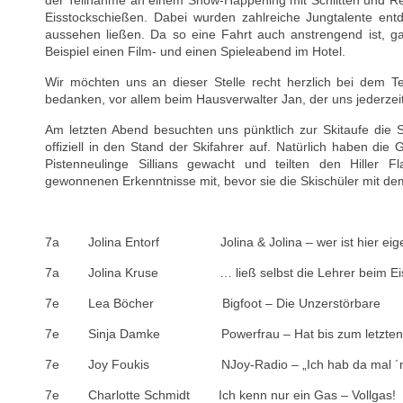
der Teilnahme an einem Snow-Happening mit Schlitten und Rei
Eisstockschießen. Dabei wurden zahlreiche Jungtalente entd
aussehen ließen. Da so eine Fahrt auch anstrengend ist, g
Beispiel einen Film- und einen Spieleabend im Hotel.
Wir möchten uns an dieser Stelle recht herzlich bei dem T
bedanken, vor allem beim Hausverwalter Jan, der uns jederzeit 
Am letzten Abend besuchten uns pünktlich zur Skitaufe die
offiziell in den Stand der Skifahrer auf. Natürlich haben di
Pistenneulinge Sillians gewacht und teilten den Hiller Fl
gewonnenen Erkenntnisse mit, bevor sie die Skischüler mit de
7a Jolina Entorf Jolina & Jolina – wer ist hier eigen
7a Jolina Kruse … ließ selbst die Lehrer beim Eissto
7e Lea Böcher Bigfoot – Die Unzerstörbare
7e Sinja Damke Powerfrau – Hat bis zum letzten Ta
7e Joy Foukis NJoy-Radio – „Ich hab da mal ´ne
7e Charlotte Schmidt Ich kenn nur ein Gas – Vollgas!