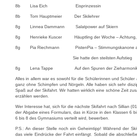
8b Lisa Eich Eisprinzessin
8b Tom Hauptmeier Der Skilehrer
8g Linnea Dammann Salatpower auf Skiern
8g Henrieke Kuscer Häuptling der Woche – Achtung, d
8g Pia Riechmann PistenPia – Stimmungskanone auf
Sie hatte den steilsten Aufstieg
8g Lena Tappe Auf den Spuren der Zieharmoni
Alles in allem war es sowohl für die Schülerinnen und Schüler
ganz ohne Schimpfen und Nörgeln. Alle haben sich sehr diszip
Spaß auf der Skifahrt. Wir hatten wirklich eine schöne Zeit 
erzählen werden.
Wer Interesse hat, sich für die nächste Skifahrt nach Sillian (
der Abgabe eines Formulars, das in Kürze in den Klassen 6 b
6 bis 8 des Gymnasiums verteilt wird, bewerben.
P.S.: An dieser Stelle noch ein Geheimtipp! Während der Ski
das viele Eindrücke der Fahrt einfängt. Sobald die abschließen