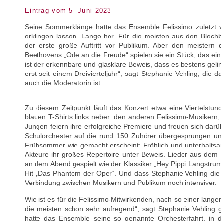
Eintrag vom 5. Juni 2023
Seine Sommerklänge hatte das Ensemble Felissimo zuletzt v
erklingen lassen. Lange her. Für die meisten aus den Blechb
der erste große Auftritt vor Publikum. Aber den meistern 
Beethovens „Ode an die Freude“ spielen sie ein Stück, das ei
ist der erkennbare und glasklare Beweis, dass es bestens gelin
erst seit einem Dreivierteljahr“, sagt Stephanie Vehling, die
auch die Moderatorin ist.
Zu diesem Zeitpunkt läuft das Konzert etwa eine Viertelstund
blauen T-Shirts links neben den anderen Felissimo-Musikern,
Jungen feiern ihre erfolgreiche Premiere und freuen sich dar
Schulorchester auf die rund 150 Zuhörer übergesprungen und
Frühsommer wie gemacht erscheint: Fröhlich und unterhaltsam 
Akteure ihr großes Repertoire unter Beweis. Lieder aus dem
an dem Abend gespielt wie der Klassiker „Hey Pippi Langstrum
Hit „Das Phantom der Oper“. Und dass Stephanie Vehling die
Verbindung zwischen Musikern und Publikum noch intensiver.
Wie ist es für die Felissimo-Mitwirkenden, nach so einer lan
die meisten schon sehr aufregend“, sagt Stephanie Vehli
hatte das Ensemble seine so genannte Orchesterfahrt, in 