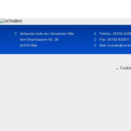
Verbundschule der Gemeinde Hille
Telefon: 05703-920
Von-Oeynhausen-Str. 30
Fax: 05703-920577
32479 Hille
Mail:
kontakt@verbu
→ Cookie