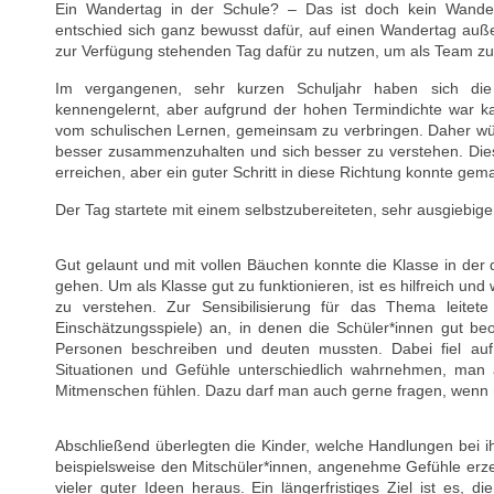
Ein Wandertag in der Schule? – Das ist doch kein Wander
entschied sich ganz bewusst dafür, auf einen Wandertag auß
zur Verfügung stehenden Tag dafür zu nutzen, um als Team
Im vergangenen, sehr kurzen Schuljahr haben sich die
kennengelernt, aber aufgrund der hohen Termindichte war ka
vom schulischen Lernen, gemeinsam zu verbringen. Daher wün
besser zusammenzuhalten und sich besser zu verstehen. Dies
erreichen, aber ein guter Schritt in diese Richtung konnte gem
Der Tag startete mit einem selbstzubereiteten, sehr ausgiebig
Gut gelaunt und mit vollen Bäuchen konnte die Klasse in der d
gehen. Um als Klasse gut zu funktionieren, ist es hilfreich und 
zu verstehen. Zur Sensibilisierung für das Thema leite
Einschätzungsspiele) an, in denen die Schüler*innen gut b
Personen beschreiben und deuten mussten. Dabei fiel au
Situationen und Gefühle unterschiedlich wahrnehmen, man 
Mitmenschen fühlen. Dazu darf man auch gerne fragen, wenn ma
Abschließend überlegten die Kinder, welche Handlungen bei 
beispielsweise den Mitschüler*innen, angenehme Gefühle er
vieler guter Ideen heraus. Ein längerfristiges Ziel ist es, d