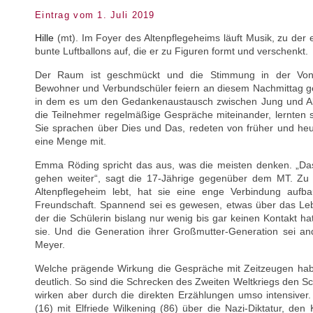
Eintrag vom 1. Juli 2019
Hille
(mt). Im Foyer des Altenpflegeheims läuft Musik, zu der 
bunte Luftballons auf, die er zu Figuren formt und verschenkt.
Der Raum ist geschmückt und die Stimmung in der Von-
Bewohner und Verbundschüler feiern an diesem Nachmittag g
in dem es um den Gedankenaustausch zwischen Jung und Alt
die Teilnehmer regelmäßige Gespräche miteinander, lernten s
Sie sprachen über Dies und Das, redeten von früher und he
eine Menge mit.
Emma Röding spricht das aus, was die meisten denken. „Das
gehen weiter“, sagt die 17-Jährige gegenüber dem MT. Zu I
Altenpflegeheim lebt, hat sie eine enge Verbindung auf
Freundschaft. Spannend sei es gewesen, etwas über das Leb
der die Schülerin bislang nur wenig bis gar keinen Kontakt ha
sie. Und die Generation ihrer Großmutter-Generation sei a
Meyer.
Welche prägende Wirkung die Gespräche mit Zeitzeugen habe
deutlich. So sind die Schrecken des Zweiten Weltkriegs den S
wirken aber durch die direkten Erzählungen umso intensiver.
(16) mit Elfriede Wilkening (86) über die Nazi-Diktatur, de