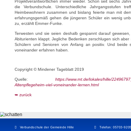
Projektverantwortlichen immer wieder. Schon seit sechs Jah
die Verbundschule. Unterschiedliche Jahrgangsstufen tre
Heimbewohnern zusammen und bislang feierte man mit dem 
erfahrungsgemäß gehen die jüngeren Schüler ein wenig unbe
zu, erzählt Emmer-Funke.
Terwesten und sie seien deshalb gespannt darauf gewesen,
Abiturienten klappt. Jegliche Bedenken zerschlugen sich aber
Schülern und Senioren von Anfang an positiv. Und beide si
voneinander erfahren haben.
Copyright © Mindener Tageblatt 2019
Quelle:
https://www.mt.de/lokales/hille/224967
Altenpflegeheim-viel-voneinander-lernen.html
zurück
Verbundschule der Gemeinde Hille
Telefon: 05703-920