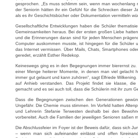
gesprochen. „Es muss schlimm sein, wenn man wochenlang nic
der Seniorin hätten ihr ein Gefühl für die Schrecken dieser J
als es ihr Geschichtsbücher oder Dokumentation vermitteln wü
Gesellschaftliche Entwicklungen haben die Schüler thematisie
Gemeinsamkeiten heraus. Bei der ersten großen Liebe hatten 
und die Erinnerungen daran sind für jeden Menschen prägen
Computer auskommen musste, ist hingegen für die Schüler un
das Internet vermissen. Über Mails, Chats, Smartphones ode
geredet, erzählt Esther Redekop.
Keineswegs ging es in den Begegnungen immer bierernst zu. 
einer Menge heiterer Momente, in denen man viel gelacht hab
immer gut gelaunt und kann zuhören“, sagt Elfriede Wilkening. 
auf Anhieb verstanden. Das Projekt findet sie klasse, di
gemacht und es sei auch toll, dass die Schülerin mit ihr zum G
Dass die Begegnungen zwischen den Generationen gewüns
Ungefähr. Die Chemie muss stimmen. Im Vorfeld hatten Altenp
und Lehrerin Stefanie Terwesten deshalb bei den Bewoh
vorbereitet. Auch die Familien der jeweiligen Senioren saßen m
Die Abschlussfeier im Foyer ist der Beweis dafür, dass sich J
– wenn man sich aufeinander einlässt und offen füreinan